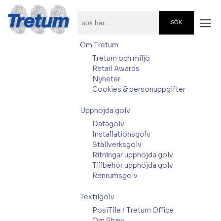
Om Tretum
Tretum och miljö
Retail Awards
Nyheter
Cookies & personuppgifter
Upphöjda golv
Datagolv
Installationsgolv
Ställverksgolv
Ritningar upphöjda golv
Tillbehör upphöjda golv
Renrumsgolv
Textilgolv
PosiTile / Tretum Office
Om Shaw