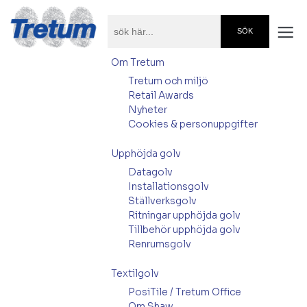
Om Tretum
Tretum och miljö
Retail Awards
Nyheter
Cookies & personuppgifter
Upphöjda golv
Datagolv
Installationsgolv
Ställverksgolv
Ritningar upphöjda golv
Tillbehör upphöjda golv
Renrumsgolv
Textilgolv
PosiTile / Tretum Office
Om Shaw