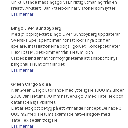
Unikt lutande mässingsgolv! En riktig utmaning från en
kreativ Arkitekt. Jan Ytterborn har visioner som lyfter
Läs mer här >
Bingo Live i Sundbyberg
Med pilotprojektet Bingo Live i Sundbyberg uppdaterar
Svenska Spel spelformen för att locka nya och fler
spelare. Installationerna döljs i golvet. Konceptet heter
FlexiTotal®, det kommer från Tretum, och
valdes bland annat för möjligheterna att snabbt förnya
bingohallar runt om i landet.
Läs mer här >
Green Cargo Solna
När Green Cargo utökande med ytteligare 1000 m2 under
2008 var Tretums 70 mm nätverksgolv med TateFlex och
datanät en självklarhet.
Det är ett gott betyg på ett vinnande koncept De hade 3
000 m2 med Tretums skärmade nätverksgolv med
TateFlex sedan tidigare
Läs mer här >