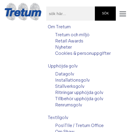
Om Tretum
Tretum och miljö
Retail Awards
Nyheter
Cookies & personuppgifter
Upphöjda golv
Datagolv
Installationsgolv
Ställverksgolv
Ritningar upphöjda golv
Tillbehör upphöjda golv
Renrumsgolv
Textilgolv
PosiTile / Tretum Office
Om Shaw