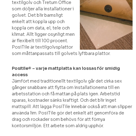
textilgolv och Tretum Office
som döljer alla installationer i
golvet. Det blir barnsligt
enkelt att koppla upp och
koppla om data, el, tele och
klimat. Allt ligger osynligt men
är flexibelt till 100 procent.
PosiTile är textilgolvsplattor
som måttanpassats till golvets lyftbara plattor.
Positile® – varje mattplatta kan lossas för smidig
access
Jämfört med traditionellt textilgolv går det cirka sex
gånger snabbare att flytta om installationerna till en
arbetsstation och få mattan på plats igen. Arbetstid
sparas, kostnader sänks kraftigt. Och det blir inget
mattspill. Att lägga PosiTile innebär också att man slipper
använda lim. PosiTile gör det enkelt att genomföra de
drag och rockader som behövs för att förnya
kontorsmiljön. Ett arbete som aldrig upphör.